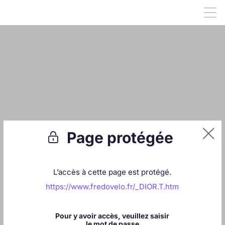


