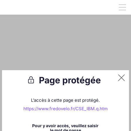


