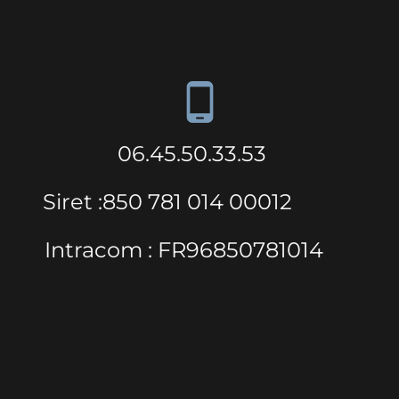
phone_android
06.45.50.33.53
Siret :850 781 014 00012
Intracom : FR96850781014