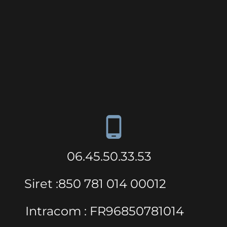
phone_android
06.45.50.33.53
Siret :850 781 014 00012
Intracom : FR96850781014